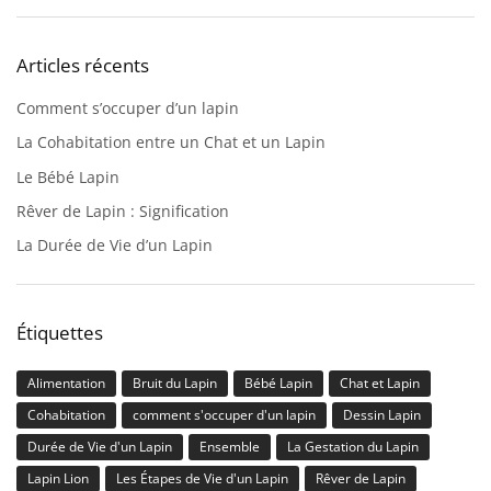
Articles récents
Comment s’occuper d’un lapin
La Cohabitation entre un Chat et un Lapin
Le Bébé Lapin
Rêver de Lapin : Signification
La Durée de Vie d’un Lapin
Étiquettes
Alimentation
Bruit du Lapin
Bébé Lapin
Chat et Lapin
Cohabitation
comment s'occuper d'un lapin
Dessin Lapin
Durée de Vie d'un Lapin
Ensemble
La Gestation du Lapin
Lapin Lion
Les Étapes de Vie d'un Lapin
Rêver de Lapin