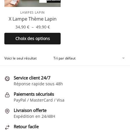
LAMPES LAPIN
X Lampe Thème Lapin
Plage
34,90
€
–
49,90
€
de
Ce
Choix des options
prix :
produit
34,90 €
a
à
plusieurs
Voici le seul résultat
49,90 €
variations.
Les
Service client 24/7
options
Réponse rapide sous 48h
peuvent
être
Paiements sécurisés
choisies
PayPal / MasterCard / Visa
sur
Livraison offerte
la
Expédition en 24/48H
page
Retour facile
du