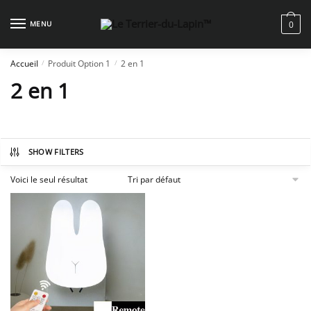
Skip
Skip
to
to
MENU
0
navigation
content
Accueil
Produit Option 1
2 en 1
/
/
2 en 1
SHOW FILTERS
Voici le seul résultat