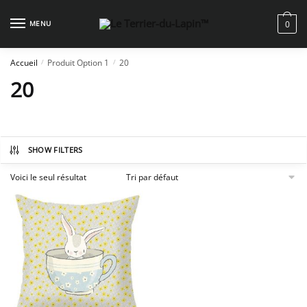
Skip
Skip
to
to
MENU
0
navigation
content
Accueil
Produit Option 1
20
/
/
20
SHOW FILTERS
Voici le seul résultat