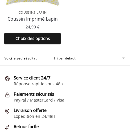
COUSSINS LAPIN
Coussin Imprimé Lapin
24,90
€
Ce
Choix des options
produit
a
plusieurs
Voici le seul résultat
variations.
Les
Service client 24/7
options
Réponse rapide sous 48h
peuvent
être
Paiements sécurisés
choisies
PayPal / MasterCard / Visa
sur
Livraison offerte
la
Expédition en 24/48H
page
Retour facile
du