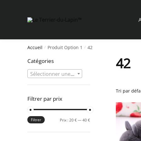
Skip
Skip
to
to
navigation
content
A
Accueil
Produit Option 1
42
/
/
42
Catégories
Sélectionner une catégorie
Filtrer par prix
Filtrer
Prix
Prix
Prix :
20 €
—
40 €
min
max