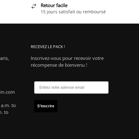
Retour facile
15 jours satisfait ou remboursé
RECEVEZ LE PACK !
ris,
Inscrivez-vous pour recevoir votre
récompense de bienvenu !
pin.com
a.m. to
S'inscrire
. to