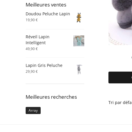
Meilleures ventes
Doudou Peluche Lapin
19,90
€
Réveil Lapin
Intelligent
49,90
€
Lapin Gris Peluche
29,90
€
Meilleures recherches
Array