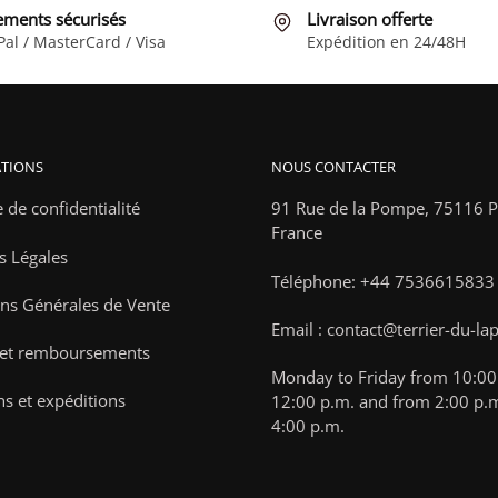
être
être
ements sécurisés
Livraison offerte
choisies
choisies
Pal / MasterCard / Visa
Expédition en 24/48H
sur
sur
la
la
page
page
du
du
TIONS
NOUS CONTACTER
produit
produit
e de confidentialité
91 Rue de la Pompe,
75116 Pa
France
s Légales
Téléphone: +44 7536615833
ns Générales de Vente
Email : contact@terrier-du-la
 et remboursements
Monday to Friday from 10:00 
ns et expéditions
12:00 p.m. and from 2:00 p.m
4:00 p.m.