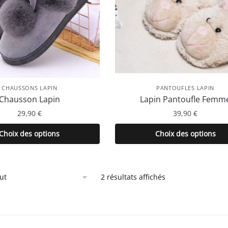
CHAUSSONS LAPIN
PANTOUFLES LAPIN
Chausson Lapin
Lapin Pantoufle Femm
29,90
€
39,90
€
Ce
Ce
Choix des options
Choix des options
produit
produit
a
a
plusieurs
plusieurs
2 résultats affichés
variations.
variations.
Les
Les
options
options
peuvent
peuvent