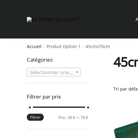
Skip
Skip
to
to
navigation
content
A
Accueil
Produit Option 1
45cmx70cm
/
/
45c
Catégories
Sélectionner une catégorie
Filtrer par prix
Filtrer
Prix
Prix
Prix :
30 €
—
70 €
min
max