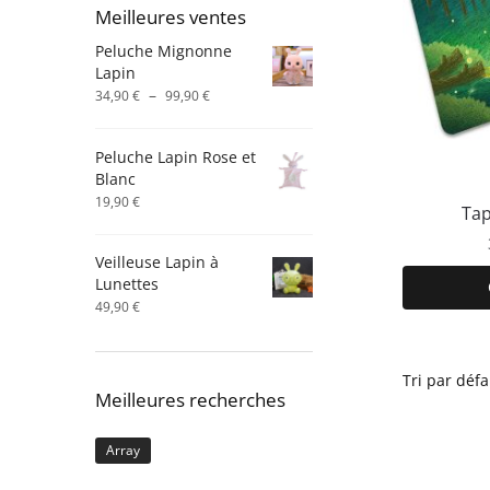
Meilleures ventes
Peluche Mignonne
Lapin
Plage
–
34,90
€
99,90
€
de
prix :
Peluche Lapin Rose et
34,90 €
Blanc
à
19,90
€
99,90 €
Tap
Veilleuse Lapin à
Lunettes
49,90
€
Meilleures recherches
Array