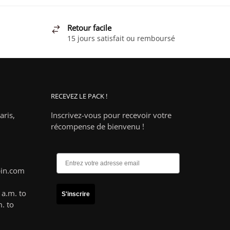
Retour facile
15 jours satisfait ou remboursé
RECEVEZ LE PACK !
ris,
Inscrivez-vous pour recevoir votre
récompense de bienvenu !
pin.com
a.m. to
S'inscrire
. to