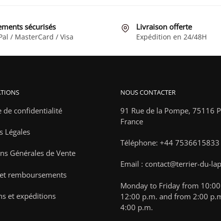
être
choisies
ements sécurisés
Livraison offerte
sur
Pal / MasterCard / Visa
Expédition en 24/48H
la
page
du
produit
TIONS
NOUS CONTACTER
e de confidentialité
91 Rue de la Pompe,
75116 Pa
France
s Légales
Téléphone: +44 7536615833
ns Générales de Vente
Email : contact@terrier-du-la
 et remboursements
Monday to Friday from 10:00 
ns et expéditions
12:00 p.m. and from 2:00 p.m
4:00 p.m.