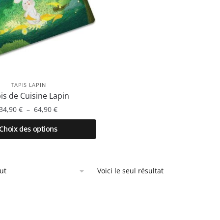
TAPIS LAPIN
is de Cuisine Lapin
Plage
34,90
€
–
64,90
€
de
Ce
Choix des options
prix :
produit
34,90 €
a
à
plusieurs
64,90 €
Voici le seul résultat
variations.
Les
options
peuvent