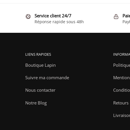
Service client 24/7
Pai
Réponse rapide sous 48h
Pay
LIENS RAPIDES
INFORMA
Boutique Lapin
Politiqu
Suivre ma commande
Mention
Nous contacter
Conditio
Notre Blog
Retours
Livraiso