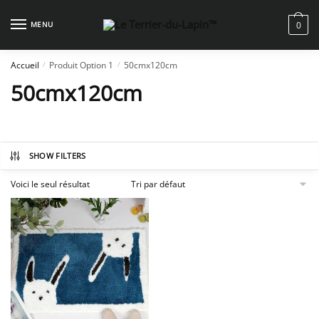
Skip
Skip
to
to
MENU
0
navigation
content
Accueil
Produit Option 1
50cmx120cm
/
/
50cmx120cm
SHOW FILTERS
Voici le seul résultat