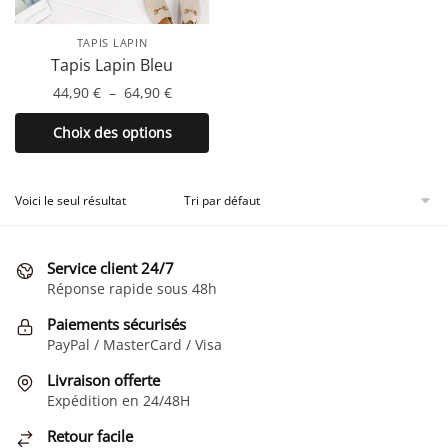
TAPIS LAPIN
Tapis Lapin Bleu
Plage
44,90
€
–
64,90
€
de
Ce
Choix des options
prix :
produit
44,90 €
a
à
plusieurs
Voici le seul résultat
64,90 €
variations.
Les
Service client 24/7
options
Réponse rapide sous 48h
peuvent
être
Paiements sécurisés
choisies
PayPal / MasterCard / Visa
sur
Livraison offerte
la
Expédition en 24/48H
page
Retour facile
du