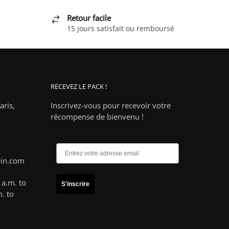
Retour facile
15 jours satisfait ou remboursé
RECEVEZ LE PACK !
ris,
Inscrivez-vous pour recevoir votre
récompense de bienvenu !
pin.com
a.m. to
S'inscrire
. to