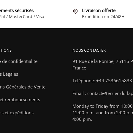
peuvent
être
être
choisies
ements sécurisés
Livraison offerte
Pal / MasterCard / Visa
Expédition en 24/48H
choisies
sur
sur
la
la
page
page
du
du
produit
TIONS
NOUS CONTACTER
produit
e de confidentialité
91 Rue de la Pompe,
75116 Pa
France
s Légales
Téléphone: +44 7536615833
ns Générales de Vente
Email : contact@terrier-du-la
 et remboursements
Monday to Friday from 10:00 
ns et expéditions
12:00 p.m. and from 2:00 p.m
4:00 p.m.