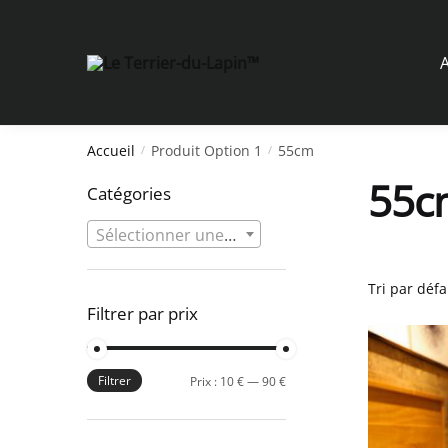
Skip
Skip
to
to
navigation
content
A
Accueil
Produit Option 1
55cm
/
/
55c
Catégories
Sélectionner une catégorie
Filtrer par prix
Filtrer
Prix
Prix
Prix :
10 €
—
90 €
min
max