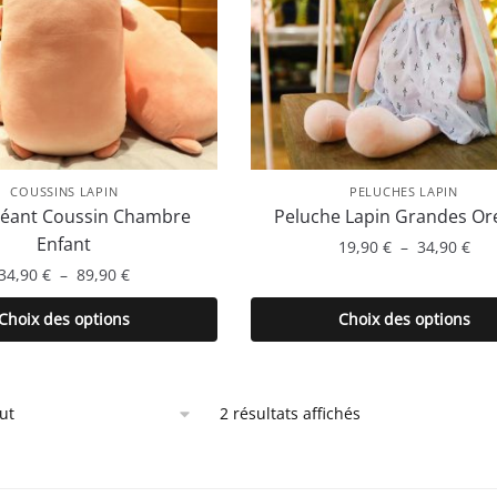
COUSSINS LAPIN
PELUCHES LAPIN
Géant Coussin Chambre
Peluche Lapin Grandes Ore
Enfant
Pla
19,90
€
–
34,90
€
de
Plage
34,90
€
–
89,90
€
Ce
prix
de
Ce
produit
Choix des options
Choix des options
19,
prix :
produit
a
à
34,90 €
a
plusieurs
34,
à
plusieurs
variations.
89,90 €
2 résultats affichés
variations.
Les
Les
options
options
peuvent