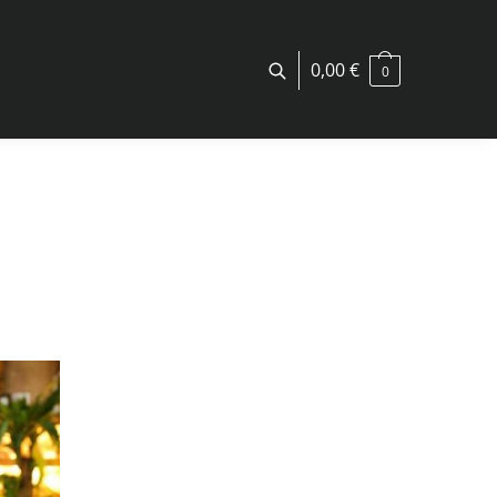
0,00
€
0