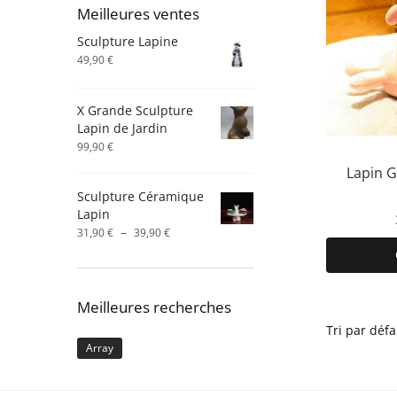
Meilleures ventes
Sculpture Lapine
49,90
€
X Grande Sculpture
Lapin de Jardin
99,90
€
Lapin 
Sculpture Céramique
Lapin
Plage
–
31,90
€
39,90
€
de
prix :
31,90 €
à
Meilleures recherches
39,90 €
Array