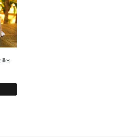
illes
ge
 :
90 €
90 €