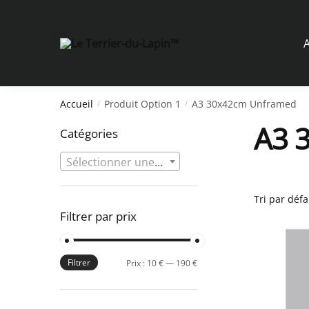
Skip
Skip
to
to
navigation
content
A
Accueil
Produit Option 1
A3 30x42cm Unframed
/
/
A3 
Catégories
Sélectionner une catégorie
Filtrer par prix
Filtrer
Prix
Prix
Prix :
10 €
—
190 €
min
max