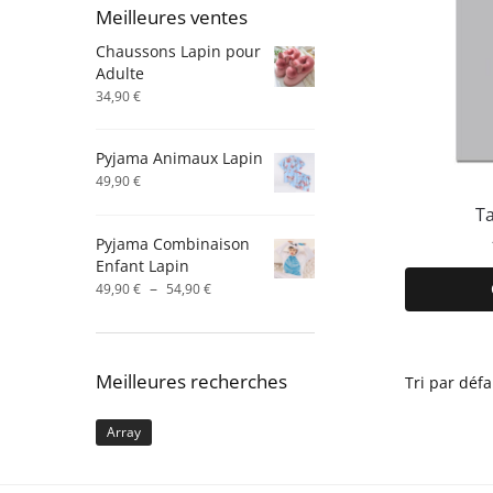
Meilleures ventes
Chaussons Lapin pour
Adulte
34,90
€
Pyjama Animaux Lapin
49,90
€
T
Pyjama Combinaison
Enfant Lapin
Plage
–
49,90
€
54,90
€
de
prix :
49,90 €
à
Meilleures recherches
54,90 €
Array