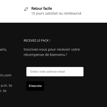
Retour facile
15 jours satisfait ou remboursé
RECEVEZ LE PACK !
ris,
Inscrivez-vous pour recevoir votre
récompense de bienvenu !
pin.com
a.m. to
S'inscrire
. to