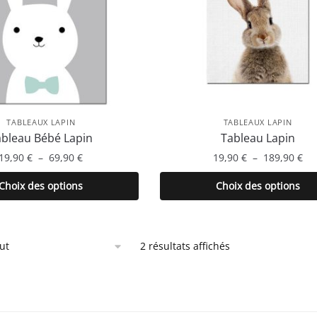
TABLEAUX LAPIN
TABLEAUX LAPIN
ableau Bébé Lapin
Tableau Lapin
Plage
Pl
19,90
€
–
69,90
€
19,90
€
–
189,90
€
de
de
Ce
Ce
Choix des options
Choix des options
prix :
pri
produit
produit
19,90 €
19,
a
a
à
à
plusieurs
plusieurs
69,90 €
189
2 résultats affichés
variations.
variations.
Les
Les
options
options
peuvent
peuvent