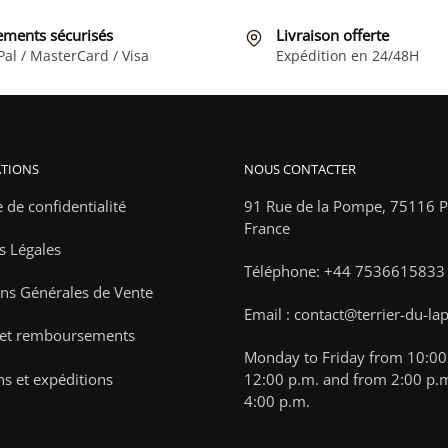
être
être
choisies
choisies
ements sécurisés
Livraison offerte
Pal / MasterCard / Visa
Expédition en 24/48H
sur
sur
la
la
page
page
du
du
produit
produit
TIONS
NOUS CONTACTER
e de confidentialité
91 Rue de la Pompe,
75116 Pa
France
s Légales
Téléphone: +44 7536615833
ns Générales de Vente
Email : contact@terrier-du-la
 et remboursements
Monday to Friday from 10:00 
ns et expéditions
12:00 p.m. and from 2:00 p.m
4:00 p.m.