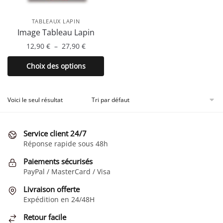
TABLEAUX LAPIN
Image Tableau Lapin
Plage
12,90
€
–
27,90
€
de
Ce
Choix des options
prix :
produit
12,90 €
a
à
plusieurs
Voici le seul résultat
27,90 €
variations.
Les
Service client 24/7
options
Réponse rapide sous 48h
peuvent
être
Paiements sécurisés
choisies
PayPal / MasterCard / Visa
sur
Livraison offerte
la
Expédition en 24/48H
page
Retour facile
du