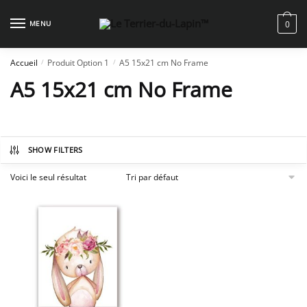
Skip
Skip
to
to
MENU
0
navigation
content
Accueil
Produit Option 1
A5 15x21 cm No Frame
/
/
A5 15x21 cm No Frame
SHOW FILTERS
Voici le seul résultat