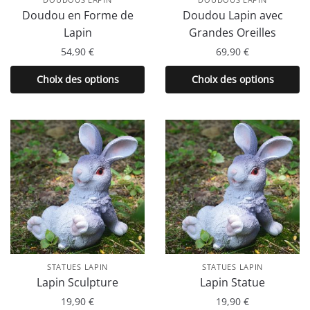
du
page
Doudou en Forme de
Doudou Lapin avec
produit
du
Lapin
Grandes Oreilles
produit
54,90
€
69,90
€
Ce
Ce
Choix des options
Choix des options
produit
produit
a
a
plusieurs
plusieurs
variations.
variations.
Les
Les
options
options
peuvent
peuvent
être
être
choisies
choisies
sur
sur
la
la
STATUES LAPIN
STATUES LAPIN
page
page
Lapin Sculpture
Lapin Statue
du
du
19,90
€
19,90
€
produit
produit