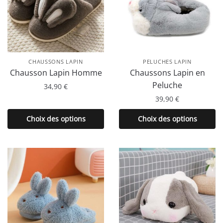
CHAUSSONS LAPIN
PELUCHES LAPIN
Chausson Lapin Homme
Chaussons Lapin en
Peluche
34,90
€
39,90
€
Ce
produit
Ce
Choix des options
Choix des options
a
produit
plusieurs
a
variations.
plusieurs
Les
variations.
options
Les
peuvent
options
être
peuvent
choisies
être