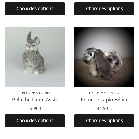
Ce
Ce
Choix des options
Choix des options
produit
produit
a
a
plusieurs
plusieurs
variations.
variations.
Les
Les
options
options
peuvent
peuvent
être
être
choisies
choisies
sur
sur
la
la
PELUCHES LAPIN
PELUCHES LAPIN
page
page
Peluche Lapin Assis
Peluche Lapin Bélier
du
du
29,90
€
44,90
€
produit
produit
Ce
Ce
Choix des options
Choix des options
produit
produit
a
a