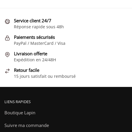
peuvent
peuvent
être
être
choisies
choisies
Service client 24/7
sur
sur
Réponse rapide sous 48h
la
la
Paiements sécurisés
page
page
PayPal / MasterCard / Visa
du
du
Livraison offerte
produit
produit
Expédition en 24/48H
Retour facile
15 jours satisfait ou remboursé
LIENS RAPIDES
Boutique Lapin
Suivre ma commande