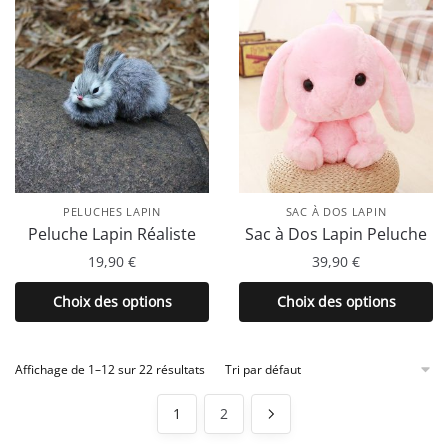
plusieurs
plusieurs
variations.
variations.
Les
Les
options
options
peuvent
peuvent
être
être
choisies
choisies
sur
sur
la
la
PELUCHES LAPIN
SAC À DOS LAPIN
page
page
Peluche Lapin Réaliste
Sac à Dos Lapin Peluche
du
du
19,90
€
39,90
€
produit
produit
Ce
Ce
Choix des options
Choix des options
produit
produit
a
a
plusieurs
plusieurs
Affichage de 1–12 sur 22 résultats
variations.
variations.
1
2
Les
Les
options
options