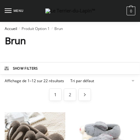
Skip
Skip
to
to
MENU
0
navigation
content
Accueil
Produit Option 1
Brun
/
/
Brun
SHOW FILTERS
Affichage de 1–12 sur 22 résultats
1
2