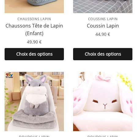
sur
choisies
la
sur
page
la
CHAUSSONS LAPIN
COUSSINS LAPIN
du
page
Chaussons Tête de Lapin
Coussin Lapin
produit
du
(Enfant)
44,90
€
produit
49,90
€
Ce
produit
Ce
Choix des options
Choix des options
a
produit
plusieurs
a
variations.
plusieurs
Les
variations.
options
Les
peuvent
options
être
peuvent
choisies
être
sur
choisies
la
sur
page
la
DOUDOUS LAPIN
DOUDOUS LAPIN