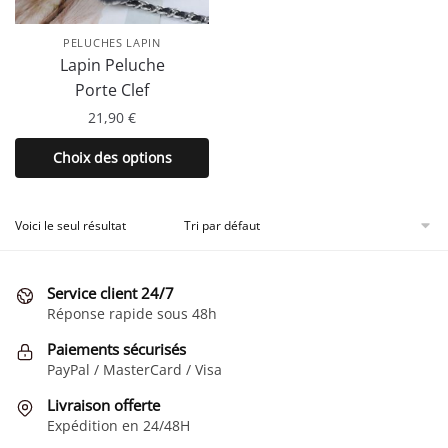
PELUCHES LAPIN
Lapin Peluche
Porte Clef
21,90
€
Ce
Choix des options
produit
a
plusieurs
Voici le seul résultat
variations.
Les
Service client 24/7
options
Réponse rapide sous 48h
peuvent
être
Paiements sécurisés
choisies
PayPal / MasterCard / Visa
sur
Livraison offerte
la
Expédition en 24/48H
page