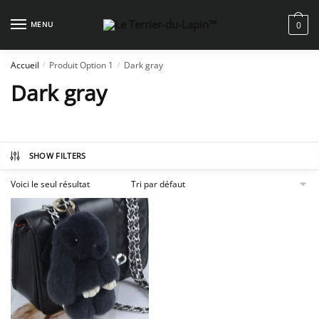
Skip
Skip
to
to
MENU
0
navigation
content
Accueil
Produit Option 1
Dark gray
/
/
Dark gray
SHOW FILTERS
Voici le seul résultat