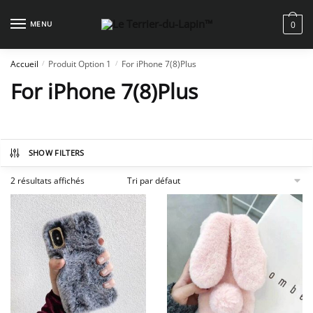
Skip
Skip
to
to
MENU
0
navigation
content
Accueil
Produit Option 1
For iPhone 7(8)Plus
/
/
For iPhone 7(8)Plus
SHOW FILTERS
2 résultats affichés