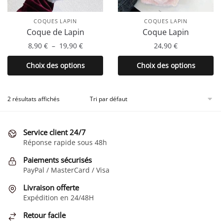
COQUES LAPIN
COQUES LAPIN
Coque de Lapin
Coque Lapin
Plage
8,90
€
–
19,90
€
24,90
€
de
Ce
Ce
Choix des options
Choix des options
prix :
produit
produit
8,90 €
a
a
à
plusieurs
plusieurs
2 résultats affichés
19,90 €
variations.
variations.
Les
Les
Service client 24/7
options
options
Réponse rapide sous 48h
peuvent
peuvent
être
être
Paiements sécurisés
choisies
choisies
PayPal / MasterCard / Visa
sur
sur
Livraison offerte
la
la
Expédition en 24/48H
page
page
Retour facile
du
du