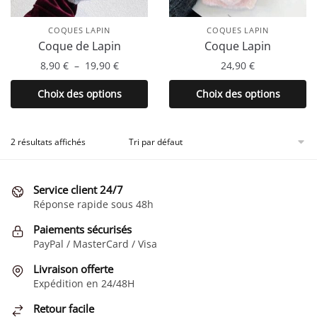
COQUES LAPIN
COQUES LAPIN
Coque de Lapin
Coque Lapin
Plage
8,90
€
–
19,90
€
24,90
€
de
Ce
Ce
Choix des options
Choix des options
prix :
produit
produit
8,90 €
a
a
à
plusieurs
plusieurs
2 résultats affichés
19,90 €
variations.
variations.
Les
Les
Service client 24/7
options
options
Réponse rapide sous 48h
peuvent
peuvent
être
être
Paiements sécurisés
choisies
choisies
PayPal / MasterCard / Visa
sur
sur
Livraison offerte
la
la
Expédition en 24/48H
page
page
Retour facile
du
du