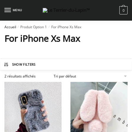
Skip
Skip
to
to
MENU
0
navigation
content
Accueil
Produit Option 1
For iPhone Xs Max
/
/
For iPhone Xs Max
SHOW FILTERS
2 résultats affichés