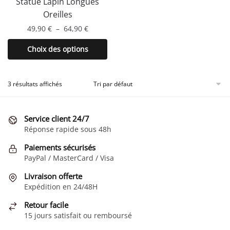
Statue Lapin Longues
produit
du
Oreilles
produit
Plage
49,90
€
–
64,90
€
de
Ce
Choix des options
prix :
produit
49,90 €
a
à
plusieurs
3 résultats affichés
64,90 €
variations.
Les
Service client 24/7
options
Réponse rapide sous 48h
peuvent
être
Paiements sécurisés
choisies
PayPal / MasterCard / Visa
sur
Livraison offerte
la
Expédition en 24/48H
page
Retour facile
du
15 jours satisfait ou remboursé
produit