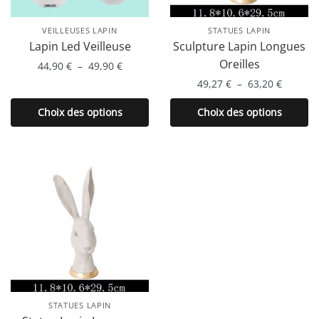
VEILLEUSES LAPIN
STATUES LAPIN
Lapin Led Veilleuse
Sculpture Lapin Longues
Oreilles
Plage
44,90
€
–
49,90
€
de
Plage
49,27
€
–
63,20
€
Ce
prix :
de
produit
Ce
Choix des options
Choix des options
44,90 €
prix :
a
produit
à
49,27 €
plusieurs
a
49,90 €
à
variations.
plusieurs
63,20 €
Les
variations.
options
Les
peuvent
options
être
peuvent
choisies
être
sur
choisies
la
sur
page
la
STATUES LAPIN
du
page