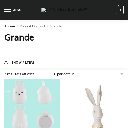
Skip
Skip
to
to
MENU
0
navigation
content
Accueil
Produit Option 1
Grande
/
/
Grande
SHOW FILTERS
3 résultats affichés