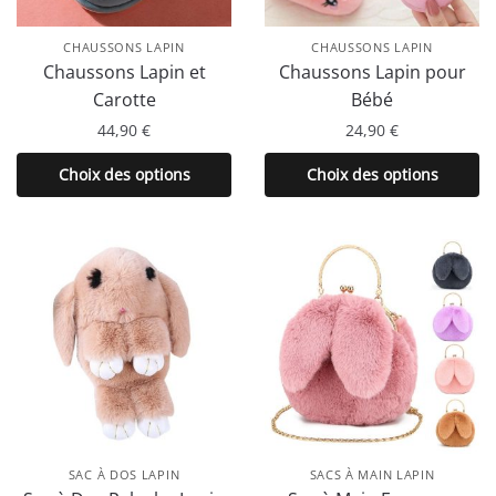
CHAUSSONS LAPIN
CHAUSSONS LAPIN
Chaussons Lapin et
Chaussons Lapin pour
Carotte
Bébé
44,90
€
24,90
€
Ce
Ce
Choix des options
Choix des options
produit
produit
a
a
plusieurs
plusieurs
variations.
variations.
Les
Les
options
options
peuvent
peuvent
être
être
choisies
choisies
sur
sur
la
la
SAC À DOS LAPIN
SACS À MAIN LAPIN
page
page