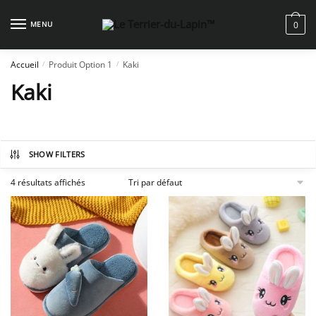
Skip
Skip
to
to
MENU
0
navigation
content
Accueil
Produit Option 1
Kaki
/
/
Kaki
SHOW FILTERS
4 résultats affichés