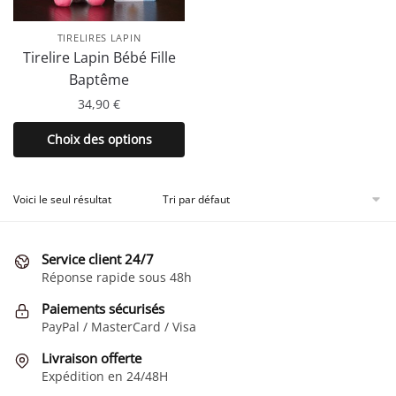
TIRELIRES LAPIN
Tirelire Lapin Bébé Fille
Baptême
34,90
€
Ce
Choix des options
produit
a
plusieurs
Voici le seul résultat
variations.
Les
Service client 24/7
options
Réponse rapide sous 48h
peuvent
être
Paiements sécurisés
choisies
PayPal / MasterCard / Visa
sur
Livraison offerte
la
Expédition en 24/48H
page