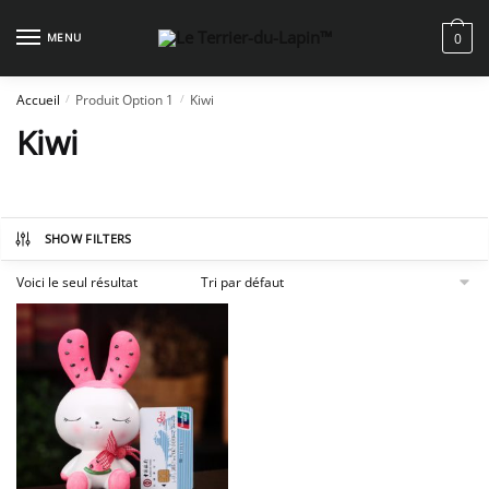
Skip
Skip
to
to
MENU
0
navigation
content
Accueil
Produit Option 1
Kiwi
/
/
Kiwi
SHOW FILTERS
Voici le seul résultat