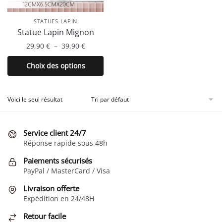
STATUES LAPIN
Statue Lapin Mignon
Plage
29,90
€
–
39,90
€
de
Ce
Choix des options
prix :
produit
29,90 €
a
à
plusieurs
Voici le seul résultat
39,90 €
variations.
Les
Service client 24/7
options
Réponse rapide sous 48h
peuvent
être
Paiements sécurisés
choisies
PayPal / MasterCard / Visa
sur
Livraison offerte
la
Expédition en 24/48H
page
Retour facile
du