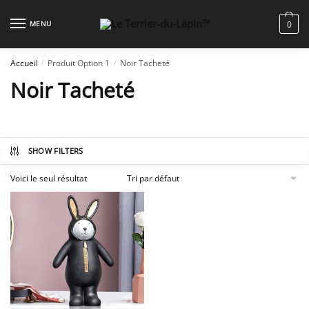
Skip
Skip
to
to
MENU
0
navigation
content
Accueil
Produit Option 1
Noir Tacheté
/
/
Noir Tacheté
SHOW FILTERS
Voici le seul résultat