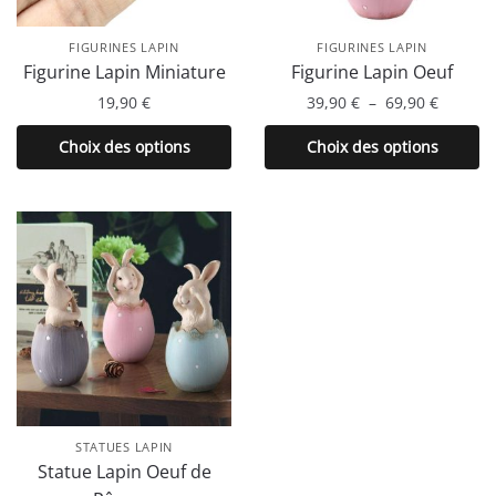
FIGURINES LAPIN
FIGURINES LAPIN
Figurine Lapin Miniature
Figurine Lapin Oeuf
Plage
19,90
€
39,90
€
–
69,90
€
de
Ce
Ce
Choix des options
Choix des options
prix :
produit
produit
39,90 €
a
a
à
plusieurs
plusieurs
69,90 €
variations.
variations.
Les
Les
options
options
peuvent
peuvent
être
être
choisies
choisies
sur
sur
la
la
STATUES LAPIN
page
page
Statue Lapin Oeuf de
du
du