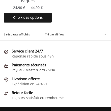
Pâques
produit
produit
Plage
24,90
€
–
44,90
€
de
Ce
Choix des options
prix :
produit
24,90 €
a
à
plusieurs
3 résultats affichés
44,90 €
variations.
Les
Service client 24/7
options
Réponse rapide sous 48h
peuvent
être
Paiements sécurisés
choisies
PayPal / MasterCard / Visa
sur
Livraison offerte
la
Expédition en 24/48H
page
Retour facile
du
15 jours satisfait ou remboursé
produit