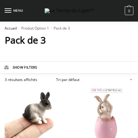
Skip
Skip
to
to
MENU
0
navigation
content
Accueil
Produit Option 1
Pack de 3
/
/
Pack de 3
SHOW FILTERS
3 résultats affichés