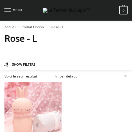
Skip
Skip
to
to
MENU
0
navigation
content
Accueil
Produit Option 1
Rose - L
/
/
Rose - L
SHOW FILTERS
Voici le seul résultat