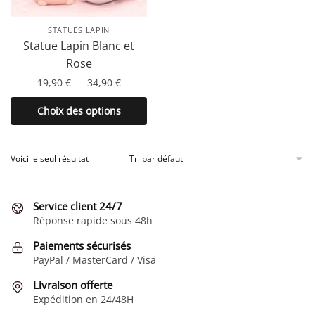
STATUES LAPIN
Statue Lapin Blanc et
Rose
Plage
19,90
€
–
34,90
€
de
Ce
Choix des options
prix :
produit
19,90 €
a
à
plusieurs
Voici le seul résultat
34,90 €
variations.
Les
Service client 24/7
options
Réponse rapide sous 48h
peuvent
être
Paiements sécurisés
choisies
PayPal / MasterCard / Visa
sur
Livraison offerte
la
Expédition en 24/48H
page