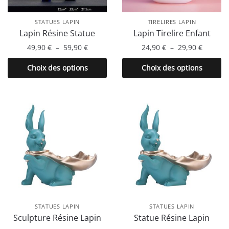
STATUES LAPIN
TIRELIRES LAPIN
Lapin Résine Statue
Lapin Tirelire Enfant
Plage
Plage
49,90
€
–
59,90
€
24,90
€
–
29,90
€
de
de
Ce
Ce
Choix des options
Choix des options
prix :
prix :
produit
produit
49,90 €
24,90 €
a
a
à
à
plusieurs
plusieurs
59,90 €
29,90 €
variations.
variations.
Les
Les
options
options
peuvent
peuvent
être
être
choisies
choisies
sur
sur
la
la
STATUES LAPIN
STATUES LAPIN
page
page
Sculpture Résine Lapin
Statue Résine Lapin
du
du