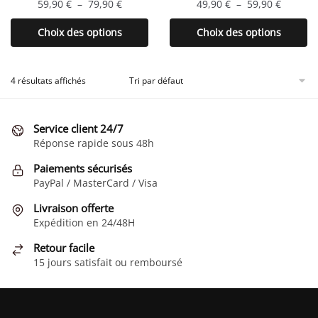
Plage
Plage
59,90
€
–
79,90
€
49,90
€
–
59,90
€
produit
produit
de
de
Ce
Ce
Choix des options
Choix des options
prix :
prix :
produit
produit
59,90 €
49,90 €
a
a
à
à
plusieurs
plusieurs
4 résultats affichés
79,90 €
59,90 €
variations.
variations.
Les
Les
Service client 24/7
options
options
Réponse rapide sous 48h
peuvent
peuvent
être
être
Paiements sécurisés
choisies
choisies
PayPal / MasterCard / Visa
sur
sur
Livraison offerte
la
la
Expédition en 24/48H
page
page
Retour facile
du
du
15 jours satisfait ou remboursé
produit
produit