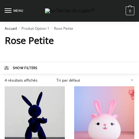
Skip
Skip
to
to
MENU
0
navigation
content
Accueil
Produit Option 1
Rose Petite
/
/
Rose Petite
SHOW FILTERS
4 résultats affichés