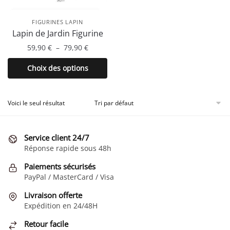
FIGURINES LAPIN
Lapin de Jardin Figurine
Plage
59,90
€
–
79,90
€
de
Ce
Choix des options
prix :
produit
59,90 €
a
à
plusieurs
Voici le seul résultat
79,90 €
variations.
Les
Service client 24/7
options
Réponse rapide sous 48h
peuvent
être
Paiements sécurisés
choisies
PayPal / MasterCard / Visa
sur
Livraison offerte
la
Expédition en 24/48H
page
Retour facile
du