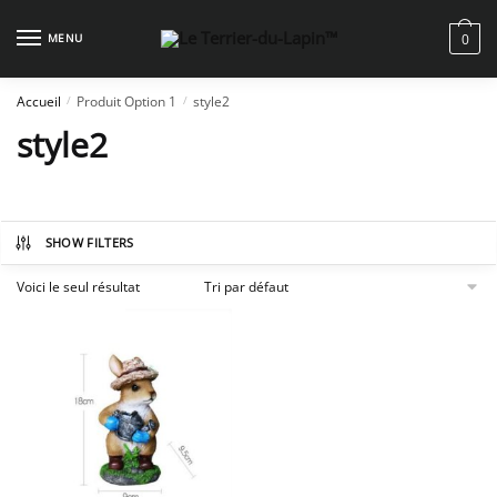
Skip
Skip
to
to
MENU
0
navigation
content
Accueil
Produit Option 1
style2
/
/
style2
SHOW FILTERS
Voici le seul résultat