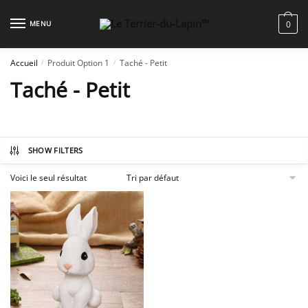
Skip
Skip
to
to
MENU
0
navigation
content
Accueil
Produit Option 1
Taché - Petit
/
/
Taché - Petit
SHOW FILTERS
Voici le seul résultat