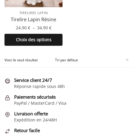
TIRELIRES LAPIN
Tirelire Lapin Résine
Plage
24,90
€
–
34,90
€
de
Ce
Choix des options
prix :
produit
24,90 €
a
à
plusieurs
Voici le seul résultat
34,90 €
variations.
Les
Service client 24/7
options
Réponse rapide sous 48h
peuvent
être
Paiements sécurisés
choisies
PayPal / MasterCard / Visa
sur
Livraison offerte
la
Expédition en 24/48H
page
Retour facile
du