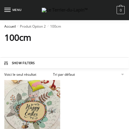
Skip
Skip
to
to
MENU
0
navigation
content
Accueil
Produit Option 2
100cm
/
/
100cm
SHOW FILTERS
Voici le seul résultat