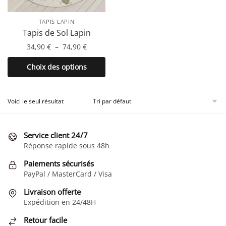
TAPIS LAPIN
Tapis de Sol Lapin
Plage
34,90
€
–
74,90
€
de
Ce
Choix des options
prix :
produit
34,90 €
a
à
plusieurs
Voici le seul résultat
74,90 €
variations.
Les
Service client 24/7
options
Réponse rapide sous 48h
peuvent
être
Paiements sécurisés
choisies
PayPal / MasterCard / Visa
sur
Livraison offerte
la
Expédition en 24/48H
page
Retour facile
du