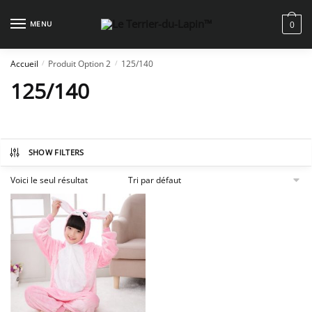
Skip
Skip
to
to
MENU
0
navigation
content
Accueil
Produit Option 2
125/140
/
/
125/140
SHOW FILTERS
Voici le seul résultat