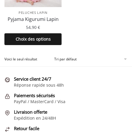
PELUCHES LAPIN
Pyjama Kigurumi Lapin
54,90
€
Ce
Choix des options
produit
a
plusieurs
Voici le seul résultat
variations.
Les
Service client 24/7
options
Réponse rapide sous 48h
peuvent
être
Paiements sécurisés
choisies
PayPal / MasterCard / Visa
sur
Livraison offerte
la
Expédition en 24/48H
page
Retour facile
du