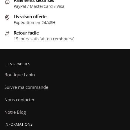
Paiements sécurisés
choisies
PayPal / MasterCard / Visa
sur
Livraison offerte
la
Expédition en 24/48H
page
Retour facile
du
15 jours satisfait ou remboursé
produit
LIENS RAPIDES
Boutique Lapin
Suivre ma commande
Nous contacter
Notre Blog
INFORMATIONS