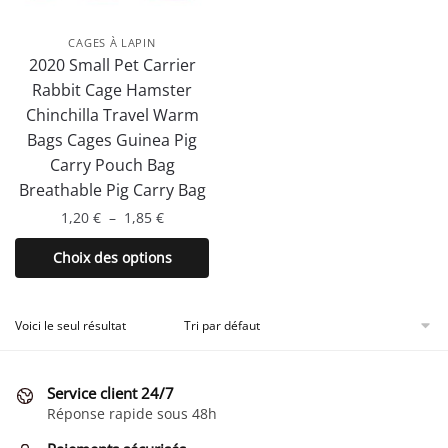
CAGES À LAPIN
2020 Small Pet Carrier
Rabbit Cage Hamster
Chinchilla Travel Warm
Bags Cages Guinea Pig
Carry Pouch Bag
Breathable Pig Carry Bag
Plage
1,20
€
–
1,85
€
de
Ce
Choix des options
prix :
produit
1,20 €
a
à
plusieurs
Voici le seul résultat
1,85 €
variations.
Les
Service client 24/7
options
Réponse rapide sous 48h
peuvent
être