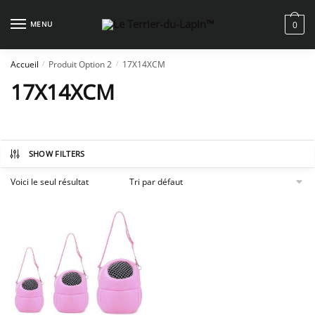
Skip
Skip
to
to
MENU
0
navigation
content
Accueil
Produit Option 2
17X14XCM
/
/
17X14XCM
SHOW FILTERS
Voici le seul résultat