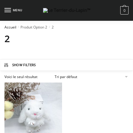
Skip
Skip
to
to
MENU
0
navigation
content
Accueil
Produit Option 2
2
/
/
2
SHOW FILTERS
Voici le seul résultat