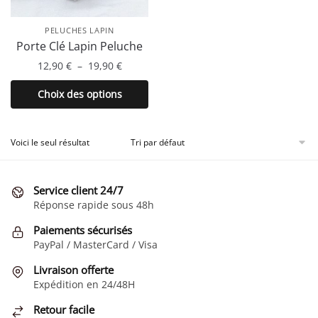
PELUCHES LAPIN
Porte Clé Lapin Peluche
Plage
12,90
€
–
19,90
€
de
Ce
Choix des options
prix :
produit
12,90 €
a
à
plusieurs
Voici le seul résultat
19,90 €
variations.
Les
Service client 24/7
options
Réponse rapide sous 48h
peuvent
être
Paiements sécurisés
choisies
PayPal / MasterCard / Visa
sur
Livraison offerte
la
Expédition en 24/48H
page
Retour facile
du