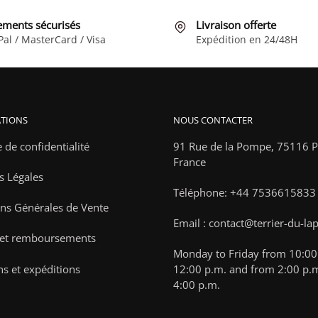
être
être
choisies
choisies
ements sécurisés
Livraison offerte
Pal / MasterCard / Visa
Expédition en 24/48H
sur
sur
la
la
page
page
du
du
produit
produit
TIONS
NOUS CONTACTER
e de confidentialité
91 Rue de la Pompe,
75116 Pa
France
s Légales
Téléphone: +44 7536615833
ns Générales de Vente
Email : contact@terrier-du-la
 et remboursements
Monday to Friday from 10:00 
ns et expéditions
12:00 p.m. and from 2:00 p.m
4:00 p.m.