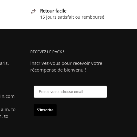
Retour facile
15 jours satisfait ou remboursé
RECEVEZ LE PACK !
ris,
Inscrivez-vous pour recevoir votre
récompense de bienvenu !
pin.com
a.m. to
S'inscrire
. to