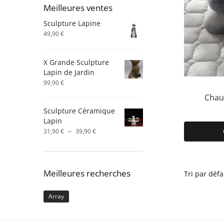
Meilleures ventes
Sculpture Lapine
49,90
€
X Grande Sculpture
Lapin de Jardin
99,90
€
Chaus
Sculpture Céramique
Lapin
Plage
–
31,90
€
39,90
€
de
prix :
31,90 €
à
Meilleures recherches
39,90 €
Array