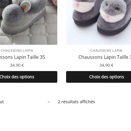
CHAUSSONS LAPIN
CHAUSSONS LAPIN
sons Lapin Taille 35
Chaussons Lapin Taille 
34,90
€
34,90
€
Ce
Ce
Choix des options
Choix des options
produit
produit
a
a
plusieurs
plusieurs
2 résultats affichés
variations.
variations.
Les
Les
options
options
peuvent
peuvent