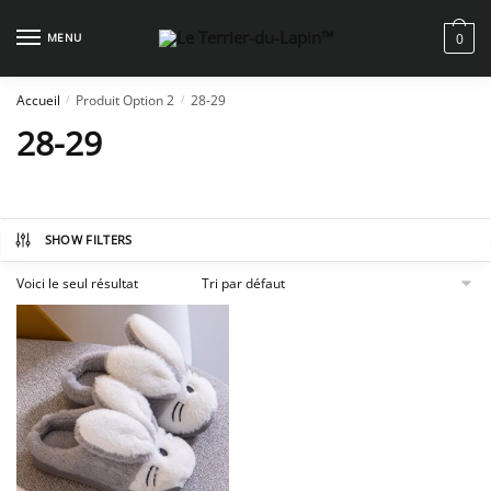
Skip
Skip
to
to
MENU
0
navigation
content
Accueil
Produit Option 2
28-29
/
/
28-29
SHOW FILTERS
Voici le seul résultat