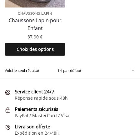
CHAUSSONS LAPIN
Chaussons Lapin pour
Enfant
37,90
€
Ce
Choix des options
produit
a
plusieurs
Voici le seul résultat
variations.
Les
Service client 24/7
options
Réponse rapide sous 48h
peuvent
être
Paiements sécurisés
choisies
PayPal / MasterCard / Visa
sur
Livraison offerte
la
Expédition en 24/48H
page