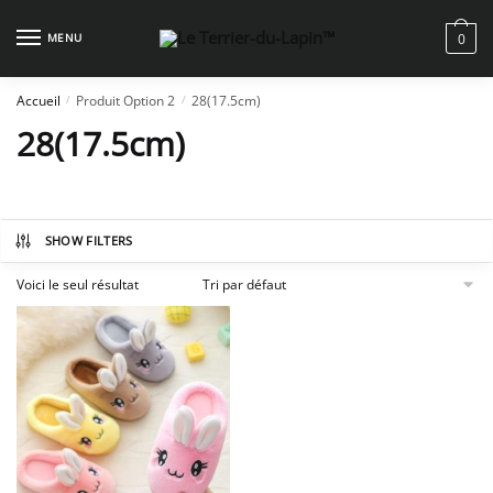
Skip
Skip
to
to
MENU
0
navigation
content
Accueil
Produit Option 2
28(17.5cm)
/
/
28(17.5cm)
SHOW FILTERS
Voici le seul résultat