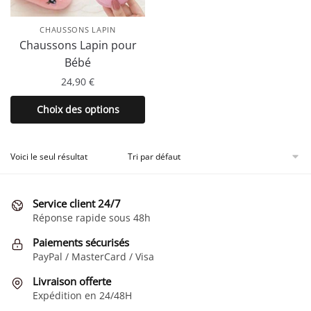
CHAUSSONS LAPIN
Chaussons Lapin pour
Bébé
24,90
€
Ce
Choix des options
produit
a
plusieurs
Voici le seul résultat
variations.
Les
Service client 24/7
options
Réponse rapide sous 48h
peuvent
être
Paiements sécurisés
choisies
PayPal / MasterCard / Visa
sur
Livraison offerte
la
Expédition en 24/48H
page