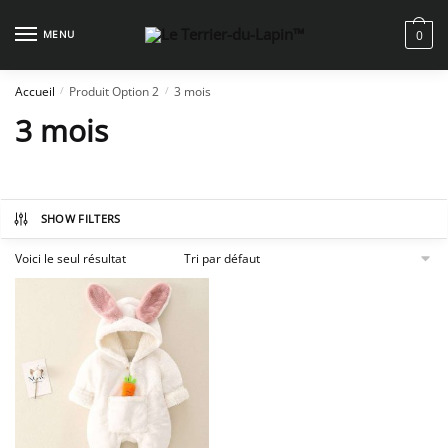
Skip
Skip
to
to
MENU
0
navigation
content
Accueil
Produit Option 2
3 mois
/
/
3 mois
SHOW FILTERS
Voici le seul résultat