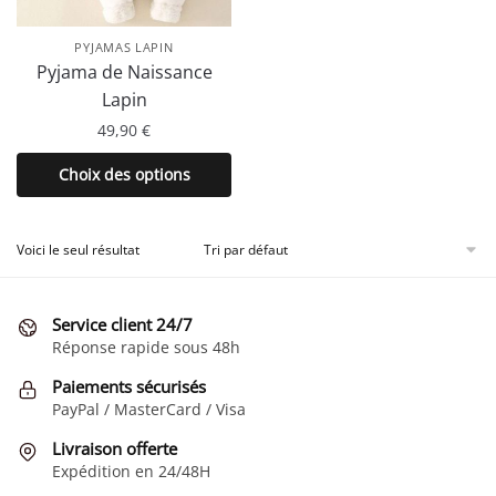
PYJAMAS LAPIN
Pyjama de Naissance
Lapin
49,90
€
Ce
Choix des options
produit
a
plusieurs
Voici le seul résultat
variations.
Les
Service client 24/7
options
Réponse rapide sous 48h
peuvent
être
Paiements sécurisés
choisies
PayPal / MasterCard / Visa
sur
Livraison offerte
la
Expédition en 24/48H
page