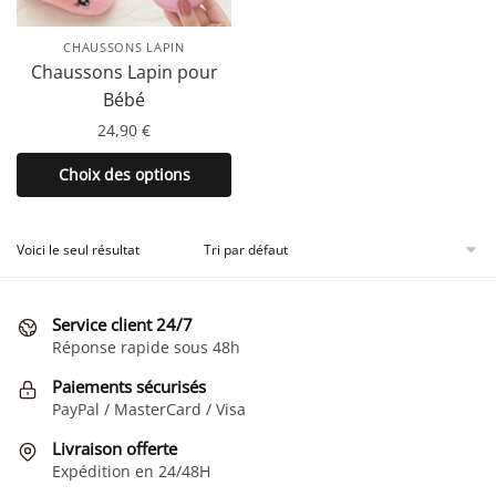
CHAUSSONS LAPIN
Chaussons Lapin pour
Bébé
24,90
€
Ce
Choix des options
produit
a
plusieurs
Voici le seul résultat
variations.
Les
Service client 24/7
options
Réponse rapide sous 48h
peuvent
être
Paiements sécurisés
choisies
PayPal / MasterCard / Visa
sur
Livraison offerte
la
Expédition en 24/48H
page