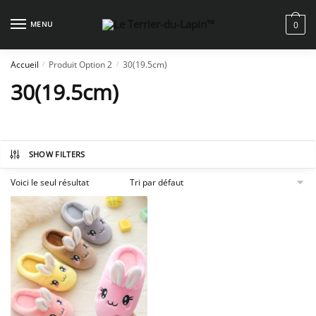
Skip
Skip
to
to
MENU
0
navigation
content
Accueil
Produit Option 2
30(19.5cm)
/
/
30(19.5cm)
SHOW FILTERS
Voici le seul résultat