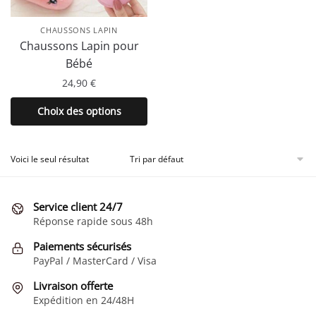
CHAUSSONS LAPIN
Chaussons Lapin pour
Bébé
24,90
€
Ce
Choix des options
produit
a
plusieurs
Voici le seul résultat
variations.
Les
Service client 24/7
options
Réponse rapide sous 48h
peuvent
être
Paiements sécurisés
choisies
PayPal / MasterCard / Visa
sur
Livraison offerte
la
Expédition en 24/48H
page