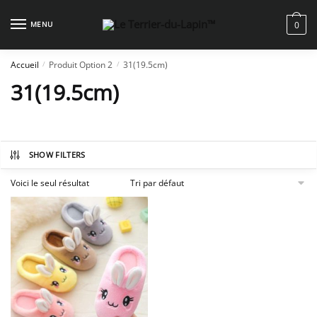
Skip
Skip
to
to
MENU
0
navigation
content
Accueil
Produit Option 2
31(19.5cm)
/
/
31(19.5cm)
SHOW FILTERS
Voici le seul résultat