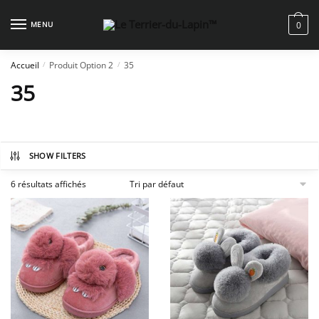
Skip
Skip
to
to
MENU
0
navigation
content
Accueil
Produit Option 2
35
/
/
35
SHOW FILTERS
6 résultats affichés