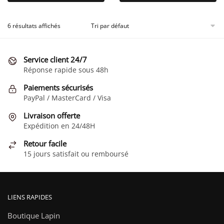
produit
produit
a
a
plusieurs
plusieurs
6 résultats affichés
variations.
variations.
Les
Les
Service client 24/7
options
options
Réponse rapide sous 48h
peuvent
peuvent
être
être
Paiements sécurisés
choisies
choisies
PayPal / MasterCard / Visa
sur
sur
Livraison offerte
la
la
Expédition en 24/48H
page
page
Retour facile
du
du
15 jours satisfait ou remboursé
produit
produit
LIENS RAPIDES
Boutique Lapin