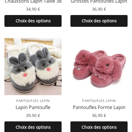
Chaussons Lapin Taille 38
Grosses Pantoufles Lapin
produit
du
34,90
€
36,90
€
produit
Ce
Ce
Choix des options
Choix des options
produit
produit
a
a
plusieurs
plusieurs
variations.
variations.
Les
Les
options
options
peuvent
peuvent
être
être
choisies
choisies
sur
sur
la
la
PANTOUFLES LAPIN
PANTOUFLES LAPIN
page
page
Lapin Pantoufle
Pantoufles Forme Lapin
du
du
39,90
€
36,90
€
produit
produit
Ce
Ce
Choix des options
Choix des options