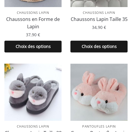
CHAUSSONS LAPIN
CHAUSSONS LAPIN
Chaussons en Forme de
Chaussons Lapin Taille 35
Lapin
34,90
€
37,90
€
Ce
produit
Ce
Choix des options
Choix des options
a
produit
plusieurs
a
variations.
plusieurs
Les
variations.
options
Les
peuvent
options
être
peuvent
choisies
être
sur
choisies
la
sur
page
la
CHAUSSONS LAPIN
PANTOUFLES LAPIN
du
page