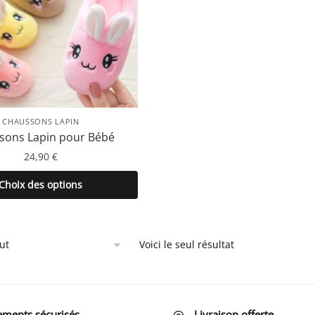
CHAUSSONS LAPIN
sons Lapin pour Bébé
24,90
€
Ce
Choix des options
produit
a
plusieurs
Voici le seul résultat
variations.
Les
options
peuvent
ements sécurisés
Livraison offerte