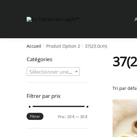
Skip
Skip
to
to
navigation
content
A
Accueil
Produit Option 2
37(23.0cm)
/
/
37(
Catégories
Sélectionner une catégorie
Filtrer par prix
Filtrer
Prix
Prix
Prix :
20 €
—
30 €
min
max