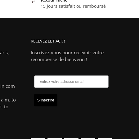
15 jours satisfait ou remboursé
RECEVEZ LE PACK !
ris,
Inscrivez-vous pour recevoir votre
récompense de bienvenu !
pin.com
a.m. to
S'inscrire
. to