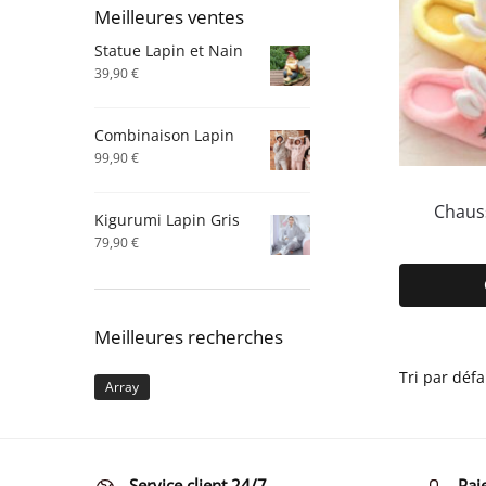
Meilleures ventes
Statue Lapin et Nain
39,90
€
Combinaison Lapin
99,90
€
Chaus
Kigurumi Lapin Gris
79,90
€
Meilleures recherches
Array
Service client 24/7
Pai