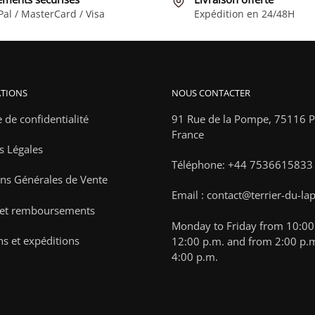
être
Pal / MasterCard / Visa
Expédition en 24/48H
choisies
sur
la
page
TIONS
NOUS CONTACTER
du
produit
e de confidentialité
91 Rue de la Pompe,
75116 Pa
France
s Légales
Téléphone: +44 7536615833
ns Générales de Vente
Email : contact@terrier-du-la
 et remboursements
Monday to Friday from 10:00 
ns et expéditions
12:00 p.m. and from 2:00 p.m
4:00 p.m.