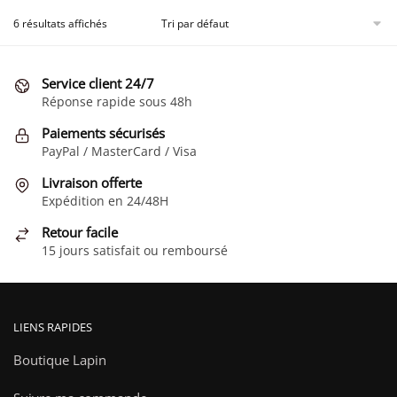
a
a
plusieurs
plusieurs
6 résultats affichés
variations.
variations.
Les
Les
Service client 24/7
options
options
Réponse rapide sous 48h
peuvent
peuvent
être
être
Paiements sécurisés
choisies
choisies
PayPal / MasterCard / Visa
sur
sur
Livraison offerte
la
la
Expédition en 24/48H
page
page
Retour facile
du
du
15 jours satisfait ou remboursé
produit
produit
LIENS RAPIDES
Boutique Lapin