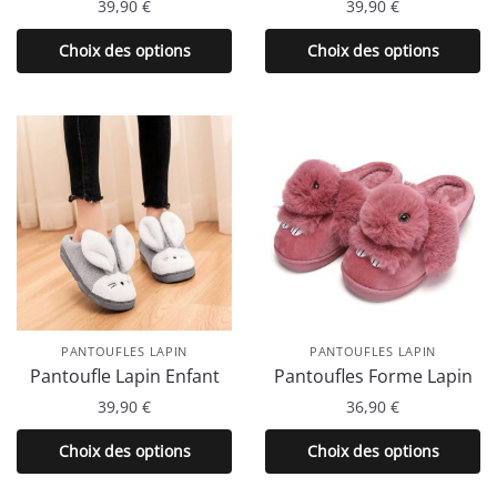
39,90
€
39,90
€
produit
produit
Ce
Ce
Choix des options
Choix des options
produit
produit
a
a
plusieurs
plusieurs
variations.
variations.
Les
Les
options
options
peuvent
peuvent
être
être
choisies
choisies
sur
sur
la
la
PANTOUFLES LAPIN
PANTOUFLES LAPIN
page
page
Pantoufle Lapin Enfant
Pantoufles Forme Lapin
du
du
39,90
€
36,90
€
produit
produit
Ce
Ce
Choix des options
Choix des options
produit
produit