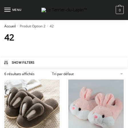
Skip
Skip
to
to
MENU
0
navigation
content
Accueil
Produit Option 2
42
/
/
42
SHOW FILTERS
6 résultats affichés