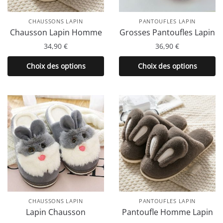
CHAUSSONS LAPIN
PANTOUFLES LAPIN
Chausson Lapin Homme
Grosses Pantoufles Lapin
34,90
€
36,90
€
Ce
Ce
Choix des options
Choix des options
produit
produit
a
a
plusieurs
plusieurs
variations.
variations.
Les
Les
options
options
peuvent
peuvent
être
être
choisies
choisies
sur
sur
la
la
CHAUSSONS LAPIN
PANTOUFLES LAPIN
page
page
Lapin Chausson
Pantoufle Homme Lapin
du
du