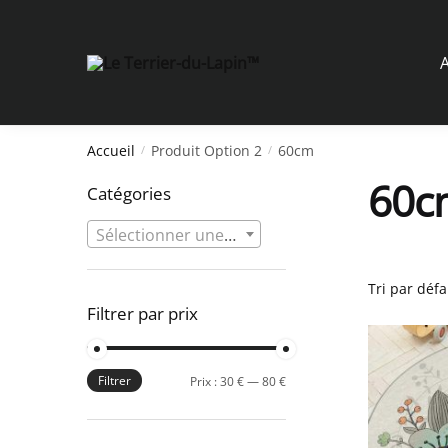
Skip
Skip
to
to
navigation
content
A
Accueil
Produit Option 2
60cm
/
/
60c
Catégories
Sélectionner une catégorie
Filtrer par prix
Filtrer
Prix
Prix
Prix :
30 €
—
80 €
min
max