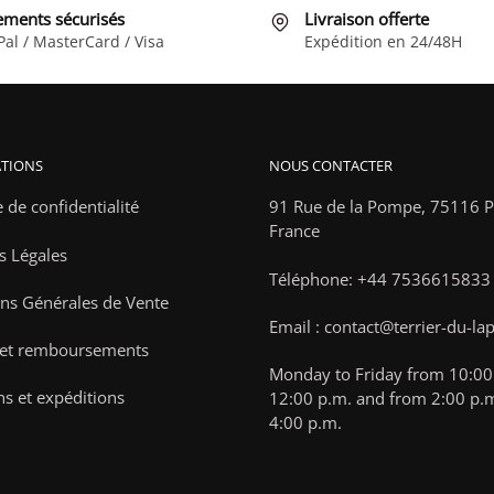
être
ements sécurisés
Livraison offerte
choisies
Pal / MasterCard / Visa
Expédition en 24/48H
sur
la
page
du
TIONS
NOUS CONTACTER
produit
e de confidentialité
91 Rue de la Pompe,
75116 Pa
France
s Légales
Téléphone: +44 7536615833
ns Générales de Vente
Email : contact@terrier-du-la
 et remboursements
Monday to Friday from 10:00 
ns et expéditions
12:00 p.m. and from 2:00 p.m
4:00 p.m.