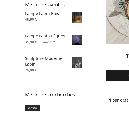
Meilleures ventes
Lampe Lapin Bois
49,90
€
Lampe Lapin Pâques
Plage
–
39,90
€
44,90
€
de
prix :
T
Sculpture Moderne
39,90 €
Lapin
à
44,90 €
29,90
€
Meilleures recherches
Array