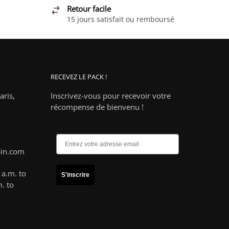
Retour facile
15 jours satisfait ou remboursé
RECEVEZ LE PACK !
ris,
Inscrivez-vous pour recevoir votre
récompense de bienvenu !
pin.com
a.m. to
S'inscrire
. to