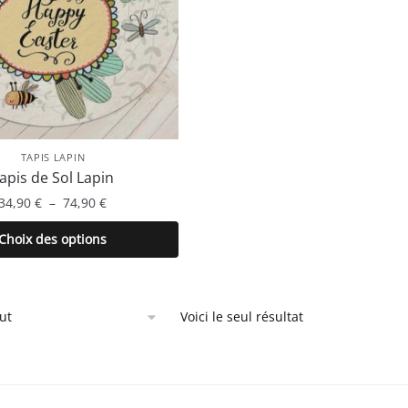
TAPIS LAPIN
apis de Sol Lapin
Plage
34,90
€
–
74,90
€
de
Ce
Choix des options
prix :
produit
34,90 €
a
à
plusieurs
74,90 €
Voici le seul résultat
variations.
Les
options
peuvent