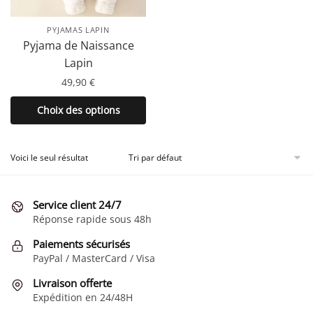
PYJAMAS LAPIN
Pyjama de Naissance
Lapin
49,90
€
Ce
Choix des options
produit
a
plusieurs
Voici le seul résultat
variations.
Les
Service client 24/7
options
Réponse rapide sous 48h
peuvent
être
Paiements sécurisés
choisies
PayPal / MasterCard / Visa
sur
Livraison offerte
la
Expédition en 24/48H
page