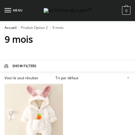
Skip
Skip
to
to
MENU
0
navigation
content
Accueil
Produit Option 2
9 mois
/
/
9 mois
SHOW FILTERS
Voici le seul résultat