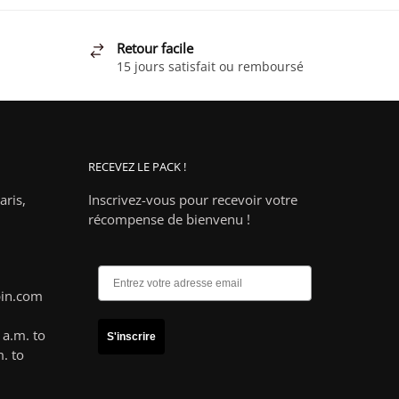
Retour facile
15 jours satisfait ou remboursé
RECEVEZ LE PACK !
ris,
Inscrivez-vous pour recevoir votre
récompense de bienvenu !
pin.com
a.m. to
S'inscrire
. to