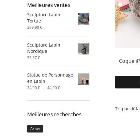
Meilleures ventes
Sculpture Lapin
Tortue
299,90
€
Sculpture Lapin
Nordique
53,67
€
Coque iP
Statue de Personnage
en Lapin
Plage
–
24,90
€
44,90
€
de
prix :
24,90 €
à
Meilleures recherches
44,90 €
Array