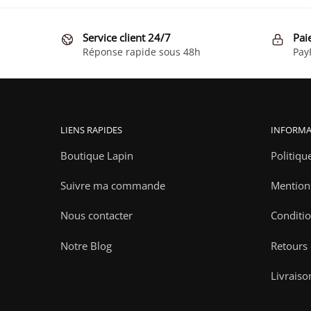
Service client 24/7
Pai
Réponse rapide sous 48h
Pay
LIENS RAPIDES
INFORMA
Boutique Lapin
Politiqu
Suivre ma commande
Mention
Nous contacter
Conditio
Notre Blog
Retours
Livraiso