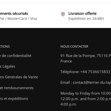
être
choisies
ements sécurisés
Livraison offerte
sur
Pal / MasterCard / Visa
Expédition en 24/48H
la
page
du
produit
TIONS
NOUS CONTACTER
e de confidentialité
91 Rue de la Pompe,
75116 Pa
France
s Légales
Téléphone: +44 7536615833
ns Générales de Vente
Email : contact@terrier-du-la
 et remboursements
Monday to Friday from 10:00 
ns et expéditions
12:00 p.m. and from 2:00 p.m
4:00 p.m.