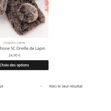
COQUES LAPIN
hone 5C Oreille de Lapin
24,90
€
Ce
Choix des options
produit
a
plusieurs
Voici le seul résultat
variations.
Les
options
peuvent