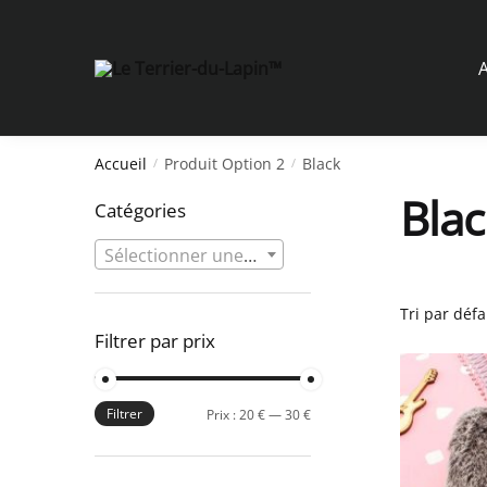
Skip
Skip
to
to
navigation
content
A
Accueil
Produit Option 2
Black
/
/
Blac
Catégories
Sélectionner une catégorie
Filtrer par prix
Filtrer
Prix
Prix
Prix :
20 €
—
30 €
min
max