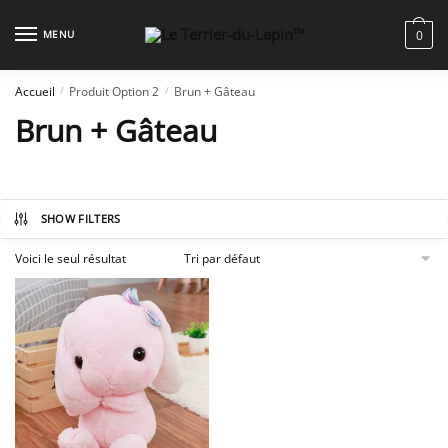
Skip
Skip
to
to
MENU
0
navigation
content
Accueil
Produit Option 2
Brun + Gâteau
/
/
Brun + Gâteau
SHOW FILTERS
Voici le seul résultat