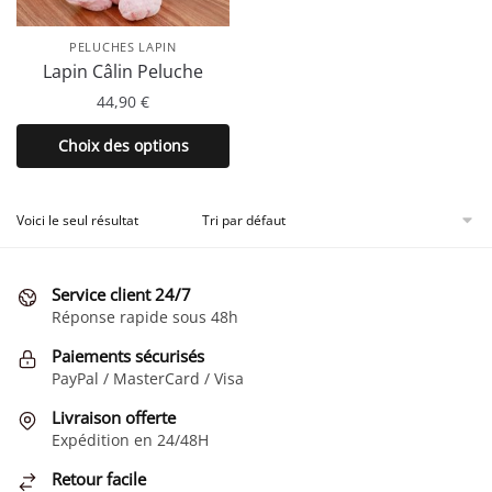
PELUCHES LAPIN
Lapin Câlin Peluche
44,90
€
Ce
Choix des options
produit
a
plusieurs
Voici le seul résultat
variations.
Les
Service client 24/7
options
Réponse rapide sous 48h
peuvent
être
Paiements sécurisés
choisies
PayPal / MasterCard / Visa
sur
Livraison offerte
la
Expédition en 24/48H
page
Retour facile
du