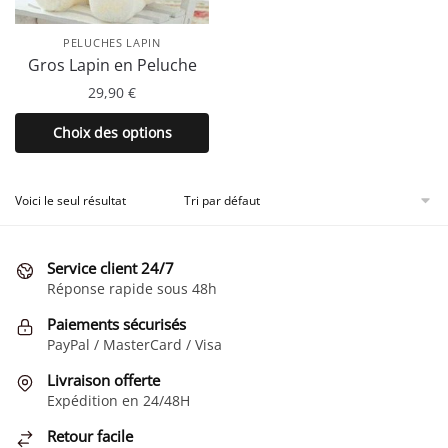
PELUCHES LAPIN
Gros Lapin en Peluche
29,90
€
Ce
Choix des options
produit
a
plusieurs
Voici le seul résultat
variations.
Les
Service client 24/7
options
Réponse rapide sous 48h
peuvent
être
Paiements sécurisés
choisies
PayPal / MasterCard / Visa
sur
Livraison offerte
la
Expédition en 24/48H
page
Retour facile
du