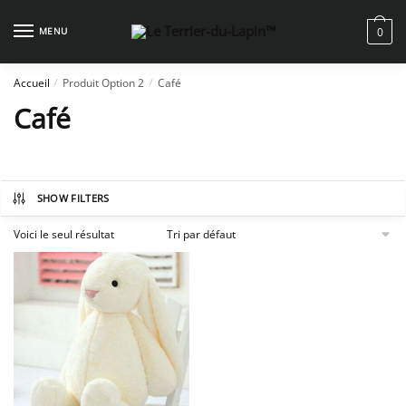
Skip
Skip
to
to
MENU
0
navigation
content
Accueil
Produit Option 2
Café
/
/
Café
SHOW FILTERS
Voici le seul résultat