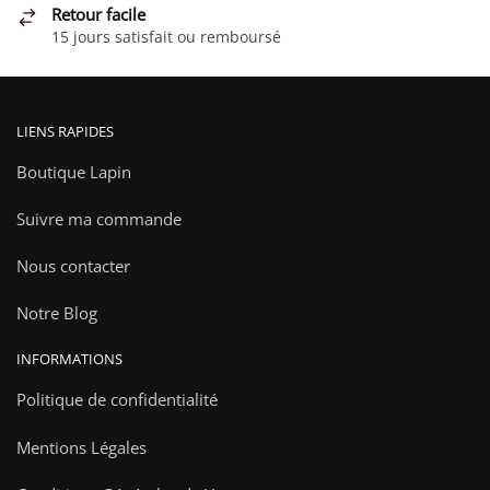
Retour facile
produit
du
15 jours satisfait ou remboursé
produit
LIENS RAPIDES
Boutique Lapin
Suivre ma commande
Nous contacter
Notre Blog
INFORMATIONS
Politique de confidentialité
Mentions Légales