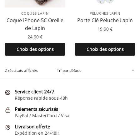
COQUES LAPIN
PELUCHES LAPIN
Coque iPhone 5C Oreille
Porte Clé Peluche Lapin
de Lapin
19,90
€
24,90
€
Ce
produit
Ce
Choix des options
Choix des options
a
produit
plusieurs
a
variations.
plusieurs
2 résultats affichés
Les
variations.
options
Les
Service client 24/7
peuvent
options
Réponse rapide sous 48h
être
peuvent
choisies
être
Paiements sécurisés
sur
choisies
PayPal / MasterCard / Visa
la
sur
Livraison offerte
page
la
Expédition en 24/48H
du
page