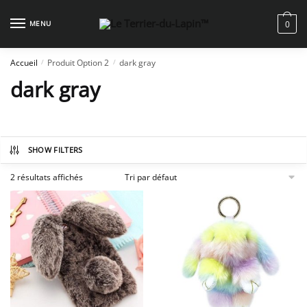
Skip
Skip
to
to
MENU
0
navigation
content
Accueil
Produit Option 2
dark gray
/
/
dark gray
SHOW FILTERS
2 résultats affichés