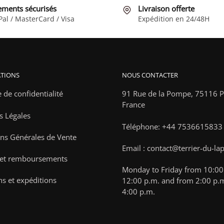
être
être
ements sécurisés
Livraison offerte
choisies
choisies
Pal / MasterCard / Visa
Expédition en 24/48H
sur
sur
la
la
page
page
du
du
TIONS
NOUS CONTACTER
produit
produit
e de confidentialité
91 Rue de la Pompe,
75116 Pa
France
s Légales
Téléphone: +44 7536615833
ns Générales de Vente
Email : contact@terrier-du-la
 et remboursements
Monday to Friday from 10:00 
ns et expéditions
12:00 p.m. and from 2:00 p.m
4:00 p.m.