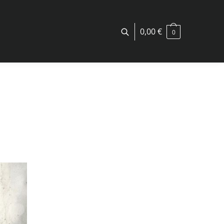
0,00
€
0