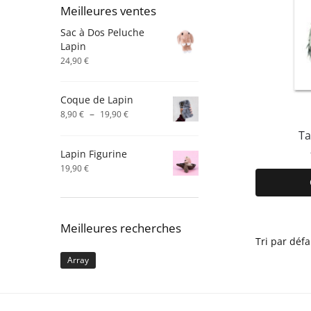
Meilleures ventes
Sac à Dos Peluche
Lapin
24,90
€
Coque de Lapin
Plage
–
8,90
€
19,90
€
de
Ta
prix :
Lapin Figurine
8,90 €
à
19,90
€
19,90 €
Meilleures recherches
Array