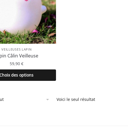
VEILLEUSES LAPIN
pin Câlin Veilleuse
59,90
€
Ce
Choix des options
produit
a
plusieurs
Voici le seul résultat
variations.
Les
options
peuvent