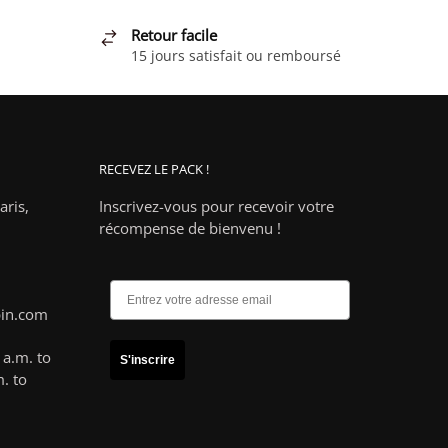
Retour facile
15 jours satisfait ou remboursé
RECEVEZ LE PACK !
ris,
Inscrivez-vous pour recevoir votre
récompense de bienvenu !
pin.com
a.m. to
S'inscrire
. to