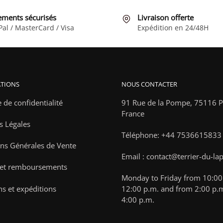
être
choisies
ements sécurisés
Livraison offerte
Pal / MasterCard / Visa
Expédition en 24/48H
sur
la
page
du
produit
TIONS
NOUS CONTACTER
e de confidentialité
91 Rue de la Pompe,
75116 Pa
France
s Légales
Téléphone: +44 7536615833
ns Générales de Vente
Email : contact@terrier-du-la
 et remboursements
Monday to Friday from 10:00 
ns et expéditions
12:00 p.m. and from 2:00 p.m
4:00 p.m.