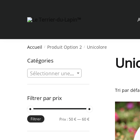
Skip
Skip
to
to
navigation
content
A
Accueil
Produit Option 2
Unicolore
/
/
Uni
Catégories
Sélectionner une catégorie
Filtrer par prix
Filtrer
Prix
Prix
Prix :
50 €
—
60 €
min
max