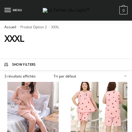
Skip
Skip
to
to
MENU
0
navigation
content
Accueil
Produit Option 2
XXXL
/
/
XXXL
SHOW FILTERS
3 résultats affichés