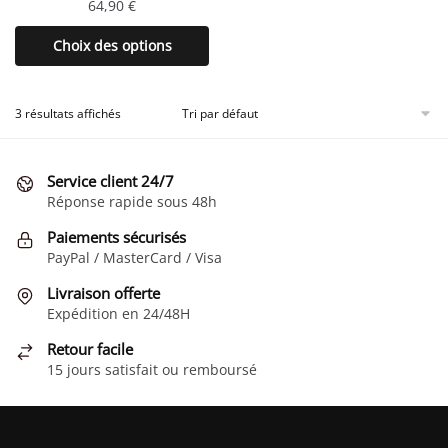
64,90
€
produit
produit
Ce
Choix des options
produit
a
plusieurs
3 résultats affichés
variations.
Les
Service client 24/7
options
Réponse rapide sous 48h
peuvent
être
Paiements sécurisés
choisies
PayPal / MasterCard / Visa
sur
Livraison offerte
la
Expédition en 24/48H
page
Retour facile
du
15 jours satisfait ou remboursé
produit