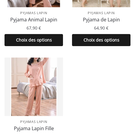
PYJAMAS LAPIN
PYJAMAS LAPIN
Pyjama Animal Lapin
Pyjama de Lapin
67,90
€
64,90
€
Ce
Ce
Choix des options
Choix des options
produit
produit
a
a
plusieurs
plusieurs
variations.
variations.
Les
Les
options
options
peuvent
peuvent
être
être
choisies
choisies
sur
sur
la
la
PYJAMAS LAPIN
page
page
Pyjama Lapin Fille
du
du