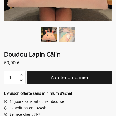
Doudou Lapin Câlin
69,90
€
quantité
Ajouter au panier
de
Doudou
Lapin
Livraison offerte sans minimum d’achat !
Câlin
15 jours satisfait ou remboursé
Expédition en 24/48h
Service client 7J/7