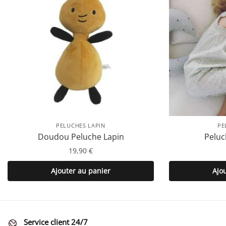
PELUCHES LAPIN
PE
Doudou Peluche Lapin
Peluc
19,90
€
Ajouter au panier
Ajo
Service client 24/7