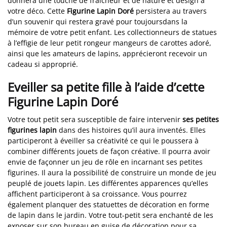
donnera une touche de fraîcheur et de nature et design à
votre déco. Cette
Figurine Lapin Doré
persistera au travers
d’un souvenir qui restera gravé pour toujoursdans la
mémoire de votre petit enfant. Les collectionneurs de statues
à l’effigie de leur petit rongeur mangeurs de carottes adoré,
ainsi que les amateurs de lapins, apprécieront recevoir un
cadeau si approprié.
Eveiller sa petite fille à l’aide d’cette
Figurine Lapin Doré
Votre tout petit sera susceptible de faire intervenir
ses petites
figurines lapin
dans des histoires qu’il aura inventés. Elles
participeront à éveiller sa créativité ce qui le poussera à
combiner différents jouets de façon créative. Il pourra avoir
envie de façonner un jeu de rôle en incarnant ses petites
figurines. Il aura la possibilité de construire un monde de jeu
peuplé de jouets lapin. Les différentes apparences qu’elles
affichent participeront à sa croissance. Vous pourrez
également planquer des statuettes de décoration en forme
de lapin dans le jardin. Votre tout-petit sera enchanté de les
exposer sur son bureau en guise de décoration pour sa