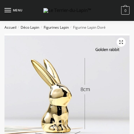
Skip
Skip
to
to
MENU
0
navigation
content
Accueil
Déco Lapin
Figurines Lapin
Figurine Lapin Doré
/
/
/