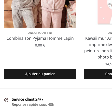
UNCATEGORIZED
UN
Combinaison Pyjama Homme Lapin
Kawaii mur Art
imprimé des
0,00
€
peinture nord
photo b
14,
Ajouter au panier
Cho
Service client 24/7
Réponse rapide sous 48h