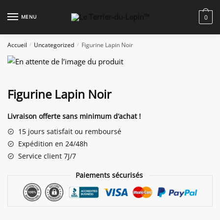
Skip
Skip
to
to
MENU
0
navigation
content
Accueil
Uncategorized
Figurine Lapin Noir
/
/
Figurine Lapin Noir
Livraison offerte sans minimum d’achat !
15 jours satisfait ou remboursé
Expédition en 24/48h
Service client 7J/7
Paiements sécurisés