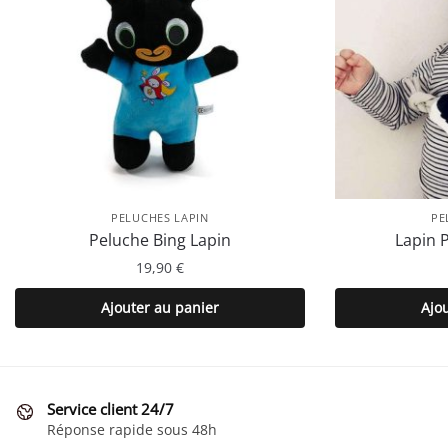
PELUCHES LAPIN
PE
Peluche Bing Lapin
Lapin 
19,90
€
Ajouter au panier
Ajo
Service client 24/7
Réponse rapide sous 48h