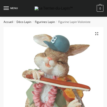
Skip
Skip
to
to
MENU
0
navigation
content
Accueil
Déco Lapin
Figurines Lapin
Figurine Lapin Violoniste
/
/
/