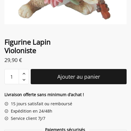
Figurine Lapin
Violoniste
29,90
€
quantité
Ajouter au panier
de
Figurine
Lapin
Livraison offerte sans minimum d’achat !
Violoniste
15 jours satisfait ou remboursé
Expédition en 24/48h
Service client 7J/7
Paiements sécurisés