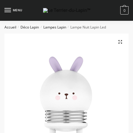
Skip
Skip
to
to
MENU
0
navigation
content
Accueil
Déco Lapin
Lampes Lapin
Lampe Nuit Lapin Led
/
/
/