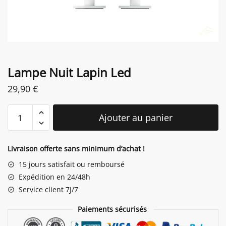
Lampe Nuit Lapin Led
29,90
€
quantité
Ajouter au panier
de
Lampe
Nuit
Livraison offerte sans minimum d’achat !
Lapin
15 jours satisfait ou remboursé
Led
Expédition en 24/48h
Service client 7J/7
Paiements sécurisés