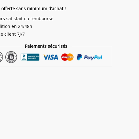
n offerte sans minimum d’achat !
re
urs satisfait ou remboursé
ition en 24/48h
e client 7J/7
Paiements sécurisés