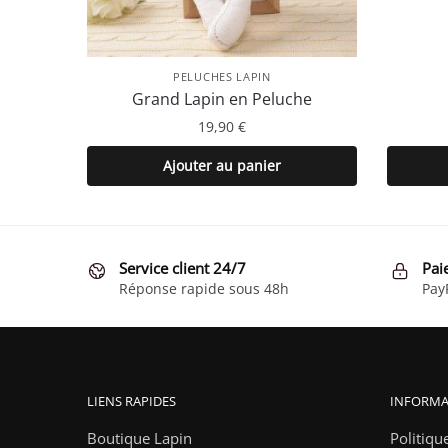
PELUCHES LAPIN
Grand Lapin en Peluche
19,90
€
Ajouter au panier
Service client 24/7
Pai
Réponse rapide sous 48h
Pay
LIENS RAPIDES
INFORMA
Boutique Lapin
Politiqu