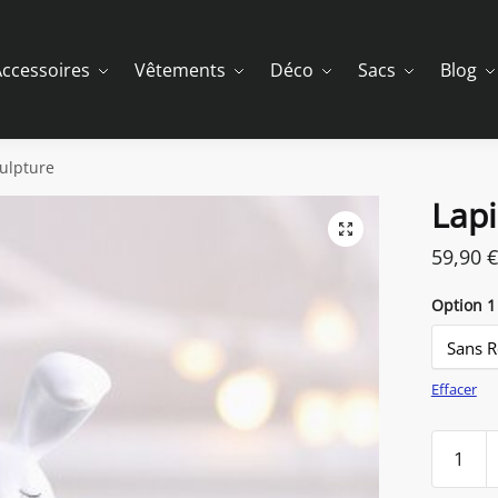
ccessoires
Vêtements
Déco
Sacs
Blog
culpture
Lapi
59,90
€
Option 1
Effacer
quantit
de
Lapin