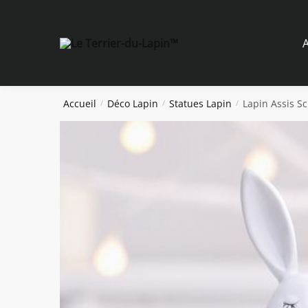
Skip
Skip
to
to
navigation
content
A
Accueil
Déco Lapin
Statues Lapin
Lapin Assis S
/
/
/