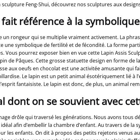
a sculpture Feng-Shui, découvrez nos sculptures aux designs
 fait référence à la symbolique
e un rongeur qui se multiplie vraiment activement. La phrase
 une symbolique de fertilité et de fécondité. La forme part
lles. Vous pourrez exposer bien en vue cette Lapin Assis 
in de Pâques. Cette grosse statuette design en forme de lapi
se aux oeufs en chocolat est une activitée amusante qui fait
lardise. Le lapin est un petit animal ésotériquement lié à l’
esprit fantaisiste. Le lapin est donc, de plus, un animal rem
l dont on se souvient avec cet
ge drôle qui traversé les générations. Nous avons tous déj
idéal afin d’embellir la chambre d’enfant. Au travers de la s
r les enfants. On dit à propos des petits rejetons venus a