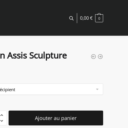
0,00
€
0
n Assis Sculpture
é
Ajouter au panier