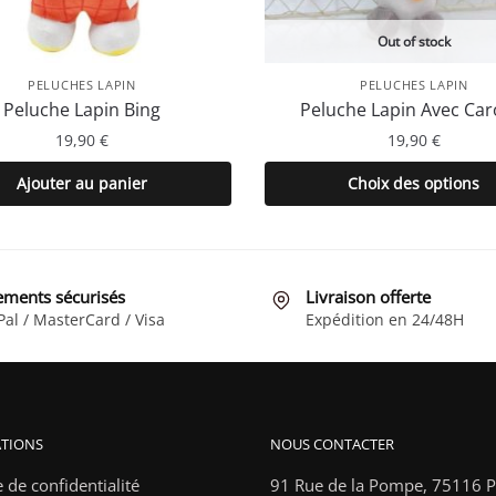
Out of stock
PELUCHES LAPIN
PELUCHES LAPIN
Peluche Lapin Bing
Peluche Lapin Avec Car
19,90
€
19,90
€
Ce
Ajouter au panier
Choix des options
produit
a
plusieurs
variations
ements sécurisés
Livraison offerte
Les
Pal / MasterCard / Visa
Expédition en 24/48H
options
peuvent
être
choisies
TIONS
NOUS CONTACTER
sur
la
e de confidentialité
91 Rue de la Pompe,
75116 Pa