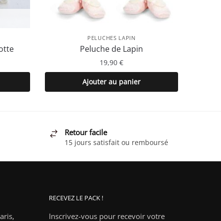
PELUCHES LAPIN
otte
Peluche de Lapin
19,90
€
Ajouter au panier
.
Retour facile
15 jours satisfait ou remboursé
RECEVEZ LE PACK !
ris,
Inscrivez-vous pour recevoir votre